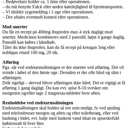
– Bedøvelsen holder ca. 1 time efter operationen.
– du må benytte Falck eller anden kørelejlighed til hjemtransporten.
– Vi tilråder sygemelding i 1 uge efter operationen.
– Der aftales eventuelt kontrol efter operationen.
Mod smerter
Du får en recept på 400mg ibuprofen max 4 styk dagligt mod
smerter. Medicinen kombineres med 2 panodil, højst 4 gange daglig.
Panodil kan købes i håndkøb.
Tåler du ikke ibuprofen, kan du få recept på ketogan 5mg eller
nobligan retard 100 mg, 20 stk.
Afføring
Pga. sår ved endetarmsåbningen er der smerter ved afføring. Det vil
svinde i løbet af den første uge. Desuden er der ofte blod og slim i
afføringen.
Drik rigeligt – derved bliver afføringen ikke hård. Det er vigtigt at få
afføring 1 gang dagligt. Du kan evt. spise 8-10 svesker om
morgenen og/eller tage 2 magnesia-tabletter hver aften.
Renholdelse ved endetarmsåbningen
Endetarmsåbningen skal holdes så ren som muligt, fx ved spuling
med telefonbruser morgen og aften og efter toiletbesøg, eller ved
badning i bidet, evt. balje med lunkent vand tilsat en spiseskefuld
køkkensalt til hver liter.