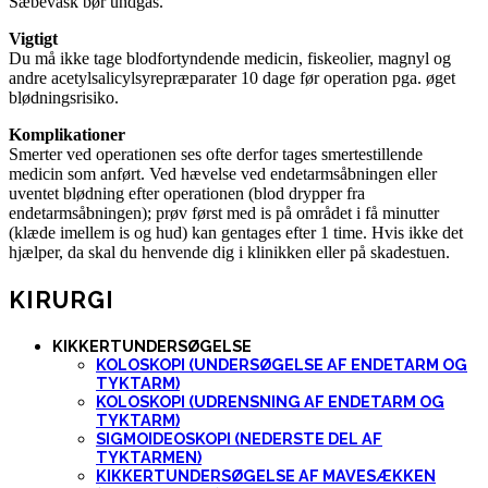
Sæbevask bør undgås.
Vigtigt
Du må ikke tage blodfortyndende medicin, fiskeolier, magnyl og
andre acetylsalicylsyrepræparater 10 dage før operation pga. øget
blødningsrisiko.
Komplikationer
Smerter ved operationen ses ofte derfor tages smertestillende
medicin som anført. Ved hævelse ved endetarmsåbningen eller
uventet blødning efter operationen (blod drypper fra
endetarmsåbningen); prøv først med is på området i få minutter
(klæde imellem is og hud) kan gentages efter 1 time. Hvis ikke det
hjælper, da skal du henvende dig i klinikken eller på skadestuen.
KIRURGI
KIKKERTUNDERSØGELSE
KOLOSKOPI (UNDERSØGELSE AF ENDETARM OG
TYKTARM)
KOLOSKOPI (UDRENSNING AF ENDETARM OG
TYKTARM)
SIGMOIDEOSKOPI (NEDERSTE DEL AF
TYKTARMEN)
KIKKERTUNDERSØGELSE AF MAVESÆKKEN